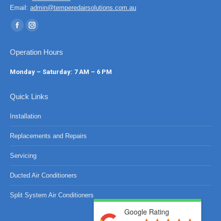
Email:
admin@temperedairsolutions.com.au
Find us on:
Facebook
Instagram
page
page
Operation Hours
opens
opens
in
in
Monday – Saturday: 7 AM – 6 PM
new
new
window
window
Quick Links
Installation
Replacements and Repairs
Servicing
Ducted Air Conditioners
Split System Air Conditioners
Google Rating