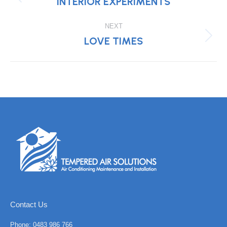
NAVIGATION
INTERIOR EXPERIMENTS
Previous
project:
NEXT
LOVE TIMES
Next
project:
Contact Us
Phone:
0483 986 766