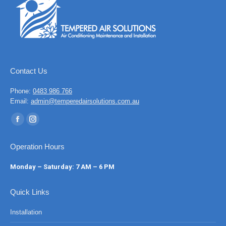
Contact Us
Phone:
0483 986 766
Email:
admin@temperedairsolutions.com.au
Find us on:
Facebook
Instagram
page
page
Operation Hours
opens
opens
in
in
Monday – Saturday: 7 AM – 6 PM
new
new
window
window
Quick Links
Installation