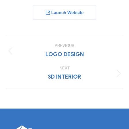
Launch Website
PROJECT
PREVIOUS
NAVIGATION
LOGO DESIGN
Previous
project:
NEXT
3D INTERIOR
Next
project: